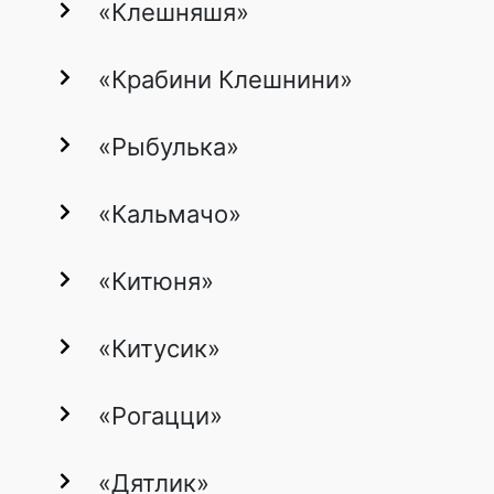
«Клешняшя»
«Крабини Клешнини»
«Рыбулька»
«Кальмачо»
«Китюня»
«Китусик»
«Рогацци»
«Дятлик»