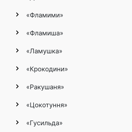
«Фламими»
«Фламиша»
«Ламушка»
«Крокодини»
«Ракушаня»
«Цокотуння»
«Гусильда»