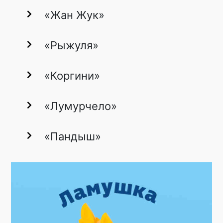
«Жан Жук»
«Рыжуля»
«Коргини»
«Лумурчело»
«Пандыш»