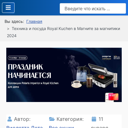
Поиск
Type 2 or more characters
Вы здесь:
Главная
Техника и посуда Royal Kuchen в Магните за магнитики
2024
Автор:
Категория:
11
Виолетта Лета
Все акции
января