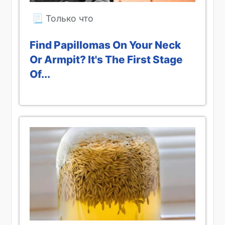
Find Papillomas On Your Neck
Or Armpit? It's The First Stage
Of...