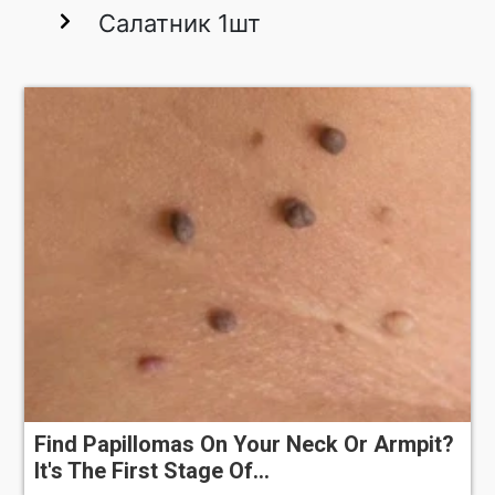
Салатник 1шт
Find Papillomas On Your Neck Or Armpit?
It's The First Stage Of...