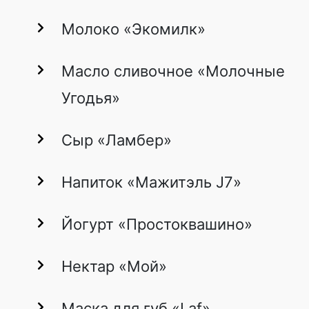
Молоко «Экомилк»
Масло сливочное «Молочные
Угодья»
Сыр «Ламбер»
Напиток «Мажитэль J7»
Йогурт «Простоквашино»
Нектар «Мой»
Маска для губ «Laf»