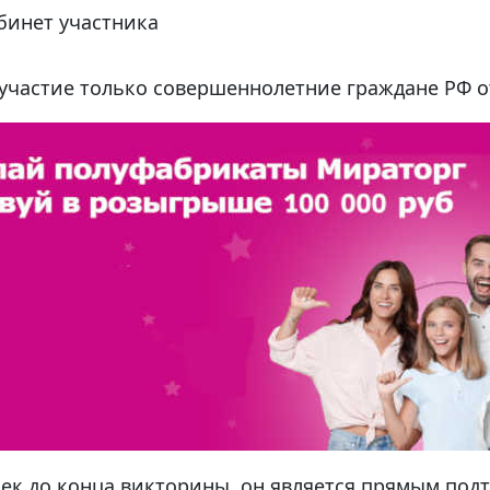
бинет участника
частие только совершеннолетние граждане РФ от
ек до конца викторины, он является прямым под