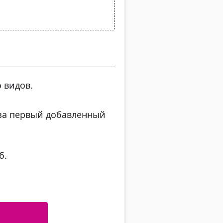
 видов.
(за первый добавленный
б.